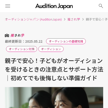
search
オーディションジャパン (AuditionJapan)
推され学
親子で安心！子
推
され
学
最終更新日：2025.05.22
オーディションの基礎知識
オーディション対策
オーディション
親子で安心！子どもがオーディション
を受けるときの注意点とサポート方法
｜初めてでも後悔しない準備ガイド