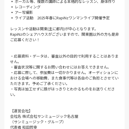
▪ ボーカル等、複数の講師による本格的なレッスン、身体作り
▪ レコーディング
▪ アー写撮影
▪ ライブ活動 2025年春にRapiNzワンマンライブ開催予定
レッスンや活動は関東(主に都内)が中心となります。
RapiNzのシェアハウスがございますので、関東圏以外の方も是非
ご応募ください！
・応募資料・データは、審査以外の目的で利用することはありま
せん。
・審査状況等に関するお問い合わせにはお答えできません。
・応募に際して、参加費は一切かかりません。オーディションに
おける会場への移動費、また食事代等は各自のご負担とさせてい
ただきます。予めご了承ください。
・写真は加工せずに顔がはっきりとわかるものをお送りくださ
い。
【運営会社】
会社名 株式会社サンミュージック名古屋
（サンミュージック・グループ）
代表者 和田哲幸