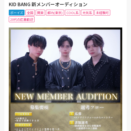
KID BANG 新メンバーオーディション
ボーイズ
全国
関東
都内(東京)
COOL系
元気系
未経験可
20代の応募歓迎