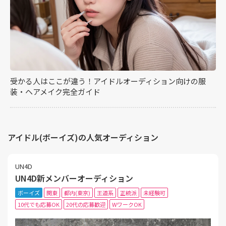
受かる人はここが違う！アイドルオーディション向けの服
装・ヘアメイク完全ガイド
アイドル(ボーイズ)の人気オーディション
UN4D
UN4D新メンバーオーディション
ボーイズ
関東
都内(東京)
王道系
正統派
未経験可
10代でも応募OK
20代の応募歓迎
WワークOK