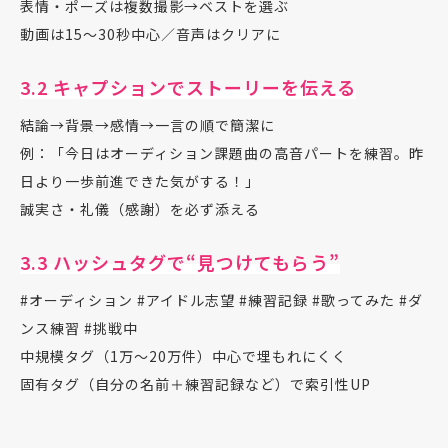
表情・ポーズは複数撮影→ベストを選ぶ
動画は15〜30秒中心／音声はクリアに
3.2 キャプションでストーリーを伝える
結論→背景→感情→一言の順で簡潔に
例：「今日はオーディション課題曲の高音パートを練習。昨
日より一歩前進できた気がする！」
誠実さ・礼儀（感謝）を必ず添える
3.3 ハッシュタグで“見つけてもらう”
#オーディション #アイドル志望 #練習記録 #歌ってみた #ダ
ンス練習 #挑戦中
中規模タグ（1万〜20万件）中心で埋もれにくく
固有タグ（自分の名前＋練習記録など）で索引性UP