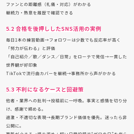
ファンとの距離感（礼儀・対応）がわかる
継続力・熱意を履歴で確認できる
5.2 合格を後押ししたSNS活用の実例
毎日1本の練習動画→フォロワーは少数でも反応率が高く
「努力が伝わる」と評価
「自己紹介／歌／ダンス／日常」をローテで発信→一貫した
世界観が好印象
TikTokで流行曲カバーを継続→事務所から声がかかる
5.3 不利になるケースと回避策
他者・業界への批判→投稿前に一呼吸。事実と感情を切り分
け、感謝で締める。
過激・不適切な表現→長期ブランド価値を優先。迷ったら非
公開に。