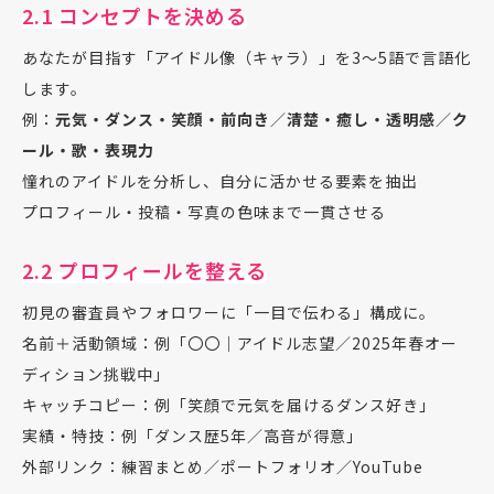
2.1 コンセプトを決める
あなたが目指す「アイドル像（キャラ）」を3〜5語で言語化
します。
例：
元気・ダンス・笑顔・前向き
／
清楚・癒し・透明感
／
ク
ール・歌・表現力
憧れのアイドルを分析し、自分に活かせる要素を抽出
プロフィール・投稿・写真の色味まで一貫させる
2.2 プロフィールを整える
初見の審査員やフォロワーに「一目で伝わる」構成に。
名前＋活動領域：例「〇〇｜アイドル志望／2025年春オー
ディション挑戦中」
キャッチコピー：例「笑顔で元気を届けるダンス好き」
実績・特技：例「ダンス歴5年／高音が得意」
外部リンク：練習まとめ／ポートフォリオ／YouTube