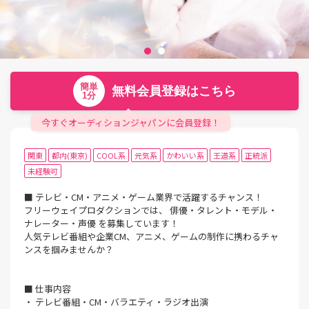
簡単
無料会員登録はこちら
1分
今すぐオーディションジャパンに会員登録！
関東
都内(東京)
COOL系
元気系
かわいい系
王道系
正統派
未経験可
■ テレビ・CM・アニメ・ゲーム業界で活躍するチャンス！
フリーウェイプロダクションでは、 俳優・タレント・モデル・
ナレーター・声優 を募集しています！
人気テレビ番組や企業CM、アニメ、ゲームの制作に携わるチャ
ンスを掴みませんか？
■ 仕事内容
・ テレビ番組・CM・バラエティ・ラジオ出演