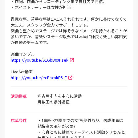
・作詞、作曲からレコーディングまで自社内で完結。
・ボイストレーナーは女性が担当。
得意な事、苦手な事は1人1人それぞれです、何かに長けてなくて
大丈夫、スタッフが全力でサポートします。
楽曲も重ためでステージでは怖そうなイメージを持たれることが
多いですが、音楽やステージ以外では本当に仲良く楽しい雰囲気
が自慢のチームです。
楽曲サンプル
https://youtu.be/S1GbB0XPsek
LiveAct動画
https://youtu.be/ecBnxokE6LE
活動拠点
名古屋市内を中心に活動
月数回の県外遠征
応募条件
・16歳〜27歳までの女性(例外あり、未成年者は
親権者の承諾が必要)
・心身ともに健康でアーティスト活動をきちんと
仕事として最優先できる方。