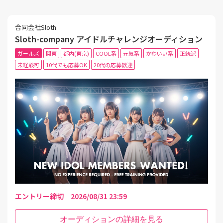
合同会社Sloth
Sloth-company アイドルチャレンジオーディション
ガールズ
関東
都内(東京)
COOL系
元気系
かわいい系
正統派
未経験可
10代でも応募OK
20代の応募歓迎
エントリー締切 2026/08/31 23:59
オーディションの詳細を見る