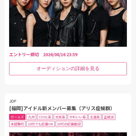
エントリー締切 2026/08/16 23:59
オーディションの詳細を見る
JDP
[福岡]アイドル新メンバー募集（アリス症候群）
ガールズ
九州
COOL系
元気系
かわいい系
王道系
正統派
未経験可
10代でも応募OK
20代の応募歓迎