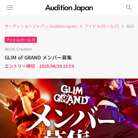
search
オーディションジャパン (AuditionJapan)
アイドル(ガールズ)
GLIM
アイドル(ガールズ)
AEGIS Creation
GLIM of GRAND メンバー募集
エントリー締切 2025/06/30 23:59